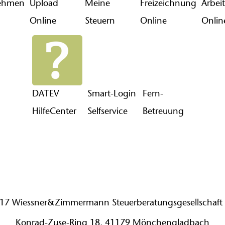
ehmen
Upload
Meine
Freizeichnung
Arbei
Online
Steuern
Online
Onlin
DATEV
Smart-Login
Fern-
HilfeCenter
Selfservice
Betreuung
17 Wiessner&Zimmermann Steuerberatungsgesellschaf
Konrad-Zuse-Ring 18, 41179 Mönchengladbach