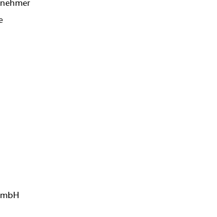
tnehmer
e
t mbH