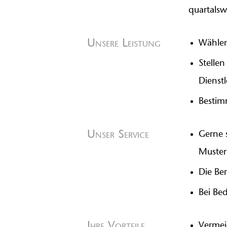
quartalsw
Unsere Leistung
Wählen
Stelle
Dienst
Bestim
Unser Service
Gerne 
Muster
Die Be
Bei Be
Ihre Vorteile
Vermei