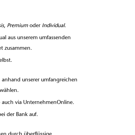
is
,
Premium
oder
Individual
.
dual aus unserem umfassenden
ket zusammen.
lbst.
ch anhand unserer umfangreichen
swählen.
ne auch via UnternehmenOnline.
ei der Bank auf.
en durch überflüssige