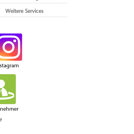
Weitere Services
nstagram
tnehmer
e