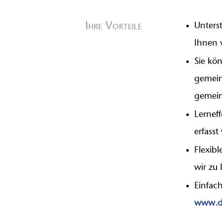
Ihre Vorteile
Unters
Ihnen v
Sie kö
gemein
gemein
Lernef
erfasst
Flexib
wir zu
Einfac
www.d