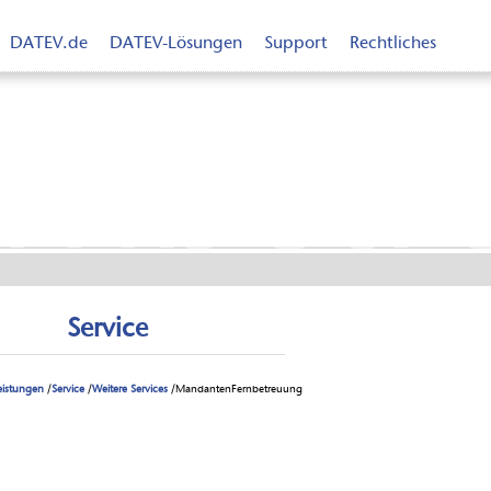
DATEV.de
DATEV-Lösungen
Support
Rechtliches
rnbetr
Service
eistungen
/
Service
/
Weitere Services
/MandantenFernbetreuung