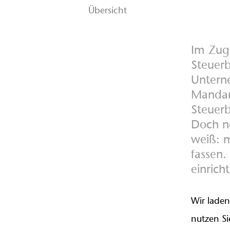
Übersicht
Im Zuge
Steuer
Unterne
Mandan
Steuerb
Doch n
weiß: m
fassen.
einrich
Wir laden
nutzen S