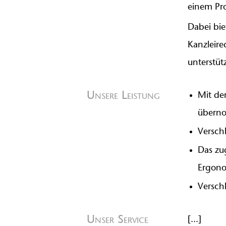
einem Pro
Dabei bie
Kanzleire
unterstüt
Unsere Leistung
Mit de
übern
Versch
Das zu
Ergonom
Versch
Unser Service
[...]