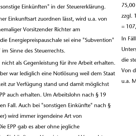
75,00
sonstige Einkünften" in der Steuererklärung.
zzgl.
ner Einkunftsart zuordnen lässt, wird u.a. von
= 107
hemaliger Vorsitzender Richter am
In Fäl
die Energiepreispauschale sei eine "Subvention"
Unters
" im Sinne des Steuerrechts.
die s
cht als Gegenleistung für ihre Arbeit erhalten.
Von d
ber war lediglich eine Notlösung weil dem Staat
u.a. 
eit zur Verfügung stand und damit möglichst
EPP auch erhalten. Um Arbeitslohn nach § 19
nen Fall. Auch bei "sonstigen Einkünfte" nach §
er) wird immer irgendeine Art von
Die EPP gab es aber ohne jegliche