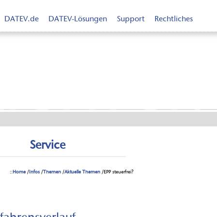
DATEV.de
DATEV-Lösungen
Support
Rechtliches
uerfrei?
Service
::
Home
/
Infos
/
Themen
/
Aktuelle Themen
/EPP steuerfrei?