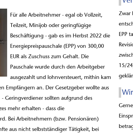
Ver
Zwar 
Für alle Arbeitnehmer - egal ob Vollzeit,
entsc
Teilzeit, Minijob oder geringfügige
EPP ta
Beschäftigung - gab es im Herbst 2022 die
Revis
Energiepreispauschale (EPP) von 300,00
zwisc
EUR als Zuschuss zum Gehalt. Die
15/24
Pauschale wurde durch den Arbeitgeber
geklär
ausgezahlt und lohnversteuert, mithin kam
en Empfängern an. Der Gesetzgeber wollte aus
Wir
" - Geringverdiener sollten aufgrund des
Gerne
zes mehr erhalten - dass die
Einsp
ird. Bei Arbeitnehmern (bzw. Pensionären)
betra
te aus nicht selbstständiger Tätigkeit, bei