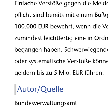
Ein­fa­che Ver­stö­ße ge­gen die Mel­
pflicht sind bereits mit ei­nem Buß­
100.000 EUR bewehrt, wenn die Ve
zumindest leichtfertig eine in Ord
begangen haben. Schwer­wie­gen­de, 
oder sys­te­ma­ti­sche Ver­stö­ße kön
gel­dern bis zu 5 Mio. EUR füh­ren.
Autor/Quelle
Bundesverwaltungsamt