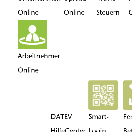
Online
Online
Steuern
O
Arbeitnehmer
Online
DATEV
Smart-
Fe
HilfeCenter
Login
Be